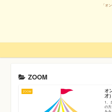
「オン
ZOOM
オ
ZOOM
才
1、
の方
をみる