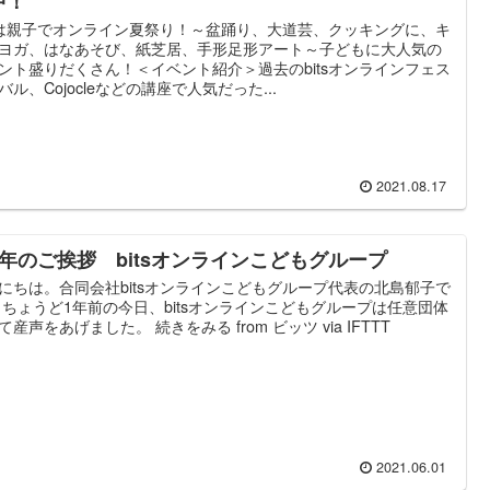
中！
は親子でオンライン夏祭り！～盆踊り、大道芸、クッキングに、キ
ヨガ、はなあそび、紙芝居、手形足形アート～子どもに大人気の
ント盛りだくさん！＜イベント紹介＞過去のbitsオンラインフェス
バル、Cojocleなどの講座で人気だった...
2021.08.17
周年のご挨拶 bitsオンラインこどもグループ
にちは。合同会社bitsオンラインこどもグループ代表の北島郁子で
 ちょうど1年前の今日、bitsオンラインこどもグループは任意団体
て産声をあげました。 続きをみる from ビッツ via IFTTT
2021.06.01