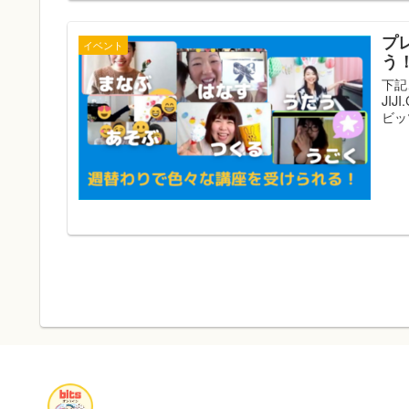
プ
イベント
う
下記
JIJ
ビッツ