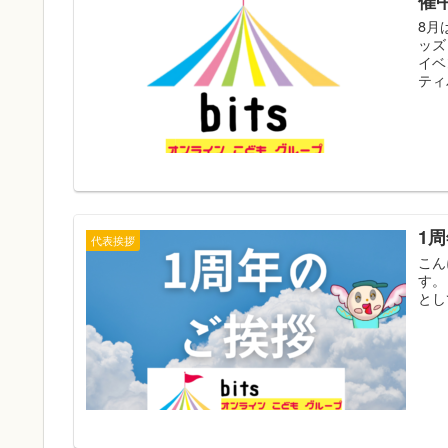
催
8月
ッズ
イベ
ティ
1
代表挨拶
こん
す。
とし