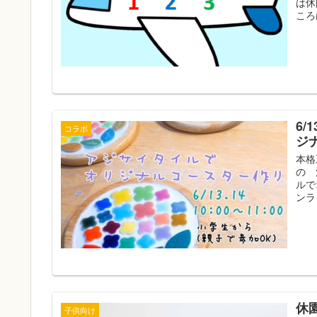
は休
ころ
6
コラボ
ジ
本格
の 
ルで
ンラ
休園
子供向け