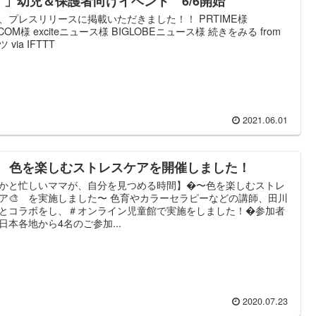
！」幼児＆保護者向けイベント 6/6開始
、プレスリリースに掲載いただきました！！ PRTIME様
I.COM様 exciteニュース様 BIGLOBEニュース様 続きをみる from
 via IFTTT
2021.06.01
/9 色を楽しむストレスケアを開催しました！
かと忙しいママが、自分を見つめる時間】�〜色を楽しむストレ
ア🎨 を実施しました〜 色育やカラーセラピーなどの講師、田川
とコラボをし、＃オンライン児童館で実施をしました！�参加者
日本各地から4名のご参加...
2020.07.23