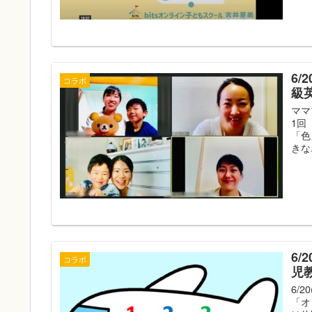
6
コラボ
級
ママ
1回
「色
きな.
6
コラボ
児
6/2
「オ