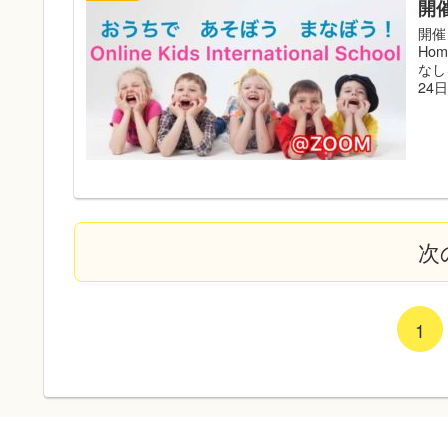
開
開催
Hom
なし
24日
次
1