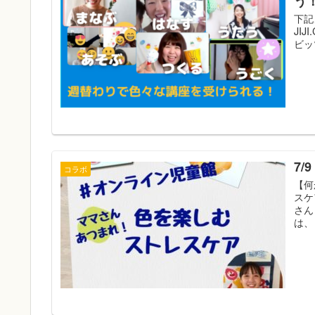
う
下記
JIJ
ビッツ
7
コラボ
【何
スケ
さん
は、