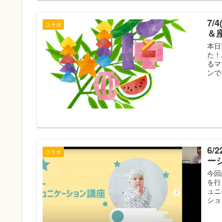
7
コラボ
＆
本日
た！
るマ
ンで
6
コラボ
ー
今回
を行
ュニ
ション