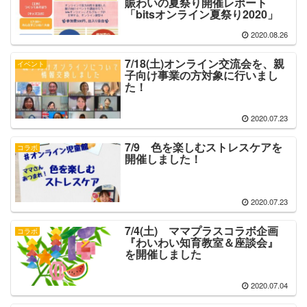
賑わいの夏祭り開催レポート
「bitsオンライン夏祭り2020」
2020.08.26
7/18(土)オンライン交流会を、親
イベント
子向け事業の方対象に行いまし
た！
2020.07.23
7/9 色を楽しむストレスケアを
コラボ
開催しました！
2020.07.23
7/4(土) ママプラスコラボ企画
コラボ
『わいわい知育教室＆座談会』
を開催しました
2020.07.04